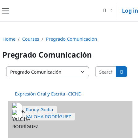
Skip to main content
Log in
Side panel
Home
Courses
Pregrado Comunicación
Pregrado Comunicación
Search co
Course categories
Search
Expresión Oral y Escrita -CICNE-
Randy Goitia
YALOHA RODRÍGUEZ